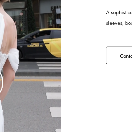
A sophistic
sleeves, bo
Cont