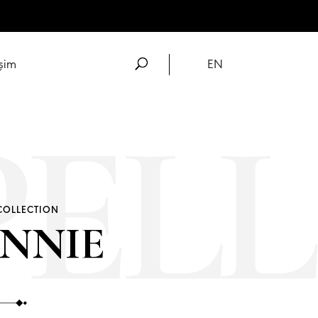
işim
EN
 COLLECTION
NNIE